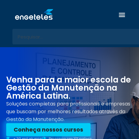
P
u
l
a
r
p
a
r
a
o
c
Venha para a maior escola de
o
Gestão da Manutenção na
n
América Latina.
t
e
Soluções completas para profissionais e empresas
ú
que buscam por melhores resultados através da
d
Gestão da Manutenção.
o
Conheça nossos cursos
+ 30 mil alunos
Presença em 101 países