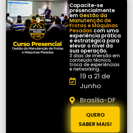
Capacite-se
presencialmente
em
Gestão da
Manutenção de
Frotas e Máquinas
Pesadas
com uma
experiência prática
e estratégica para
elevar o nível da
sua operação.
3 dias de imersão em
conteúdo técnico,
troca de experiências
e networking.
19 a 21 de
Junho
Brasília-DF
QUERO
SABER MAIS!