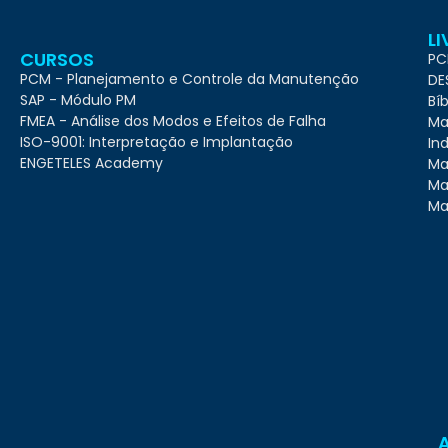
L
CURSOS
PC
PCM - Planejamento e Controle da Manutenção
DE
SAP - Módulo PM
Bí
FMEA - Análise dos Modos e Efeitos de Falha
Ma
ISO-9001: Interpretação e Implantação
Ind
ENGETELES Academy
Ma
Ma
Ma