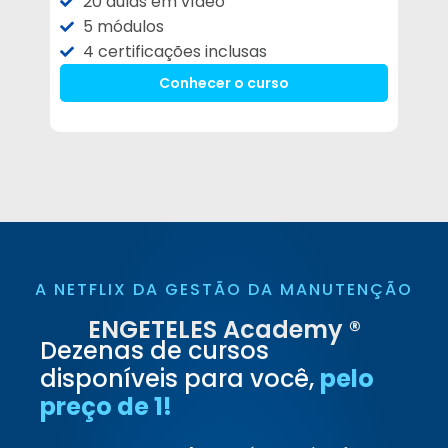
20 aulas em vídeo
5 módulos
4 certificações inclusas
Conhecer o curso
A NETFLIX DA GESTÃO DA MANUTENÇÃO
ENGETELES Academy ®
Dezenas de cursos
disponíveis para você,
pelo
preço de 1!