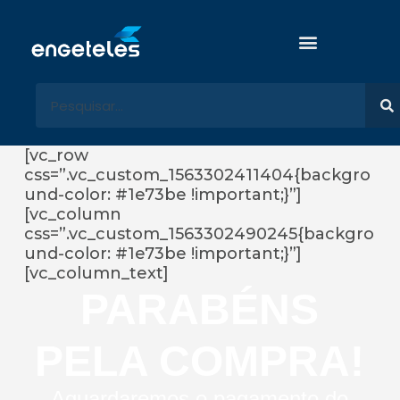
P
u
l
a
r
p
a
[vc_row
r
css=”.vc_custom_1563302411404{backgro
a
und-color: #1e73be !important;}”]
o
[vc_column
c
css=”.vc_custom_1563302490245{backgro
o
und-color: #1e73be !important;}”]
n
[vc_column_text]
t
e
PARABÉNS
ú
d
PELA COMPRA!
o
Aguardaremos o pagamento do