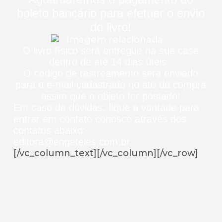
boleto bancário para efetuar o envio
do livro!
O livro físico será entregue na sua casa
dentro de até 14 dias úteis.
O código de rastreamento será enviado
para o e-mail cadastrado no ato da compra
assim que o objeto for postado!
Em caso de dúvidas, fique a vontade para
entrar em contato conosco através dos
contatos abaixo:
editora@engeteles.com.br
[/vc_column_text][/vc_column][/vc_row]