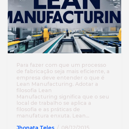
Para fazer com que um processo
de fabricação seja mais eficiente, a
empresa deve entender o que é
Lean Manufacturing. Adotar a
filosofia Lean
Manufacturing significa que o seu
local de trabalho se aplica a
filosofia e as práticas de
manufatura enxuta. Lean…
Jhonata Teles
08/12/2015