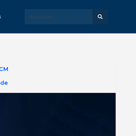
s
CM
ade