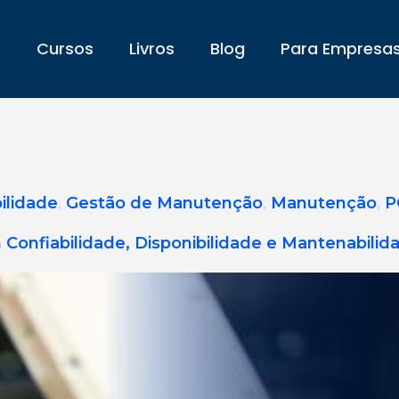
e
Cursos
Livros
Blog
Para Empresa
ilidade
,
Gestão de Manutenção
,
Manutenção
,
P
onfiabilidade, Disponibilidade e Mantenabilid