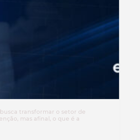
busca transformar o setor de
ção, mas afinal, o que é a