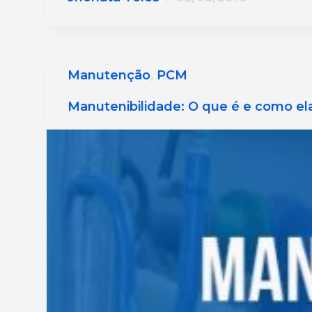
Manutenção
,
PCM
Manutenibilidade: O que é e como ela