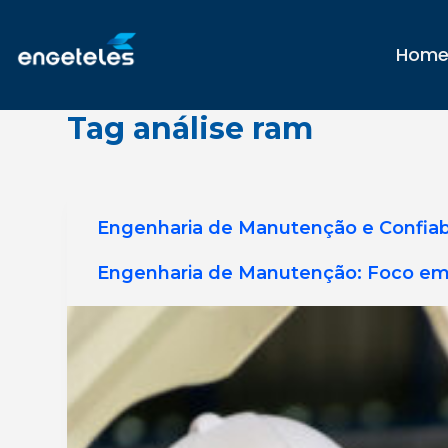
P
u
Hom
l
a
r
Tag
análise ram
p
a
r
a
o
Engenharia de Manutenção e Confiab
c
o
Engenharia de Manutenção: Foco em C
n
t
e
ú
d
o