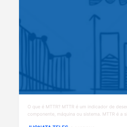
O que é MTTR? MTTR é um indicador de dese
componente, máquina ou sistema. MTTR é a si