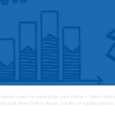
mpenho usado na manutenção para indicar o Tempo Médio
gla para Mean Time to Repair, que em português significa