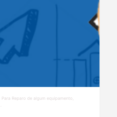
 Para Reparo de algum equipamento,
…