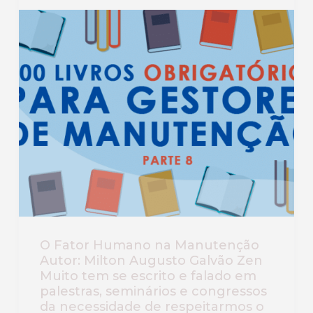
O Fator Humano na Manutenção
Autor: Milton Augusto Galvão Zen
Muito tem se escrito e falado em
palestras, seminários e congressos
da necessidade de respeitarmos o