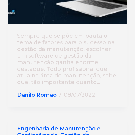
Sempre que se põe em pauta o
tema de fatores para o sucesso na
gestão da manutenção, escolher
um software de gestão da
manutenção ganha enorme
destaque. Todo profissional que
atua na área de manutenção, sabe
que, tão importante quanto…
Danilo Romão
08/07/2022
Engenharia de Manutenção e