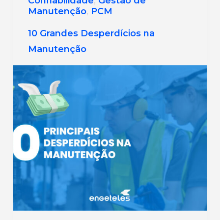
Confiabilidade
,
Gestão de
Manutenção
,
PCM
10 Grandes Desperdícios na
Manutenção