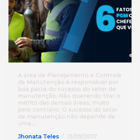
A área de Planejamento e Controle
da Manutenção é responsável por
boa parte do sucesso do setor de
manutenção. Não querendo tirar o
mérito das demais áreas, muito
pelo contrário. O sucesso do setor
de manutenção não depende de
uma…
Jhonata Teles
13/09/2017